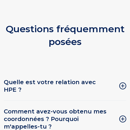
Questions fréquemment
posées
Quelle est votre relation avec
HPE ?
Nous sommes un partenaire HPE et le
Comment avez-vous obtenu mes
service officiel de rappel de
coordonnées ? Pourquoi
renouvellement HPE pour les services
m'appelles-tu ?
techniques HPE au Royaume-Uni, aux